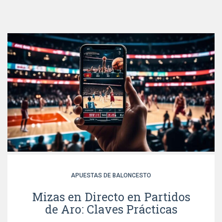
APUESTAS DE BALONCESTO
Mizas en Directo en Partidos
de Aro: Claves Prácticas