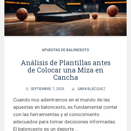
APUESTAS DE BALONCESTO
Análisis de Plantillas antes
de Colocar una Miza en
Cancha
SEPTIEMBRE 7, 2025
SARA BLÁZQUEZ
Cuando nos adentramos en el mundo de las
apuestas en baloncesto, es fundamental contar
con las herramientas y el conocimiento
adecuados para tomar decisiones informadas.
El baloncesto es un deporte …