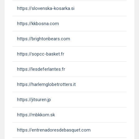
https://slovenska-kosarka.si
https://kkbosna.com
https://brightonbears.com
https://sopcc-basket.fr
https://lesdeferlantes.fr
https://harlemglobetrotters.it
https://jitsuren.jp
https://mbkkom.sk
https://entrenadoresdebasquet.com