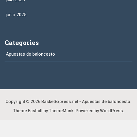
junio 2025
Categories
Apuestas de baloncesto
Copyright © 2026
BasketExpress.net - Apuestas de baloncesto
.
Theme Easthill by ThemeMunk
. Powered by
WordPress
.