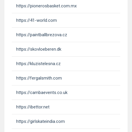
https://pionerosbasket.com.mx
https://41-world.com
https://paintballbrezova.cz
https://skovloeberen.dk
https://kluzistelesna.cz
https://fergalsmith.com
https://cambaevents.co.uk
https://ibettor.net
https://girlskateindia.com