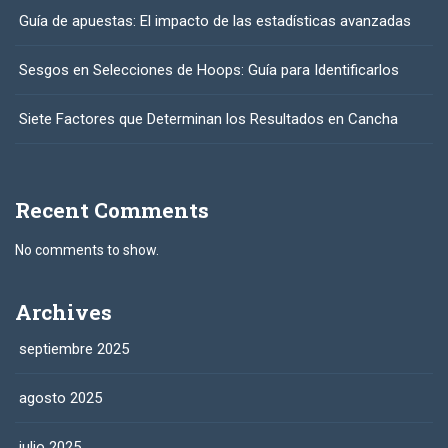
Guía de apuestas: El impacto de las estadísticas avanzadas
Sesgos en Selecciones de Hoops: Guía para Identificarlos
Siete Factores que Determinan los Resultados en Cancha
Recent Comments
No comments to show.
Archives
septiembre 2025
agosto 2025
julio 2025