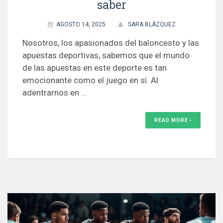
saber
AGOSTO 14, 2025
SARA BLÁZQUEZ
Nosotros, los apasionados del baloncesto y las
apuestas deportivas, sabemos que el mundo
de las apuestas en este deporte es tan
emocionante como el juego en sí. Al
adentrarnos en …
READ MORE ›