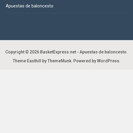
Apuestas de baloncesto
Copyright © 2026
BasketExpress.net - Apuestas de baloncesto
.
Theme Easthill by ThemeMunk
. Powered by
WordPress
.