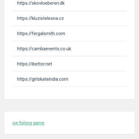
https://skovloeberen.dk
https://kluzistelesna.cz
https://fergalsmith.com
https://cambaevents.co.uk
https://ibettor.net
https://girlskateindia.com
ice fishing game