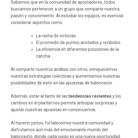
Sabemos que en la comunidad de apostadores, todos
buscamos pertenecer a un grupo que comparte nuestra
pasión y conocimiento. Al estudiar los equipos, es esencial
considerar aspectos como:
La racha de victorias.
El promedio de puntos anotados y recibidos.
La eficiencia en diferentes posiciones de la
cancha.
Al compartir nuestros análisis con otros, enriquecemos
nuestras estrategias colectivas y aumentamos nuestras
posibilidades de éxito en las apuestas de baloncesto.
Además, estar al tanto de las
tendencias recientes
y los
cambios en el plantel nos permite anticipar sorpresas y
ajustar nuestras apuestas en consecuencia.
Al hacerlo juntos, fortalecemos nuestra comunidad y
disfrutamos aún más del emocionante mundo del
baloncesto, donde cada juego es una nueva oportunidad