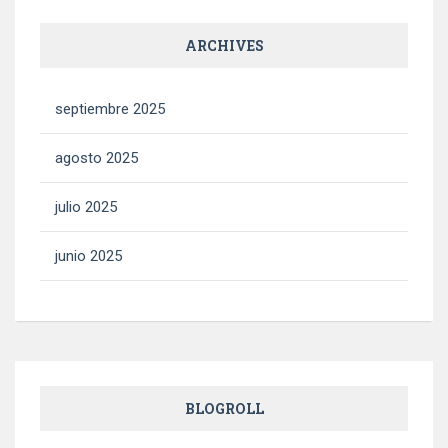
ARCHIVES
septiembre 2025
agosto 2025
julio 2025
junio 2025
BLOGROLL