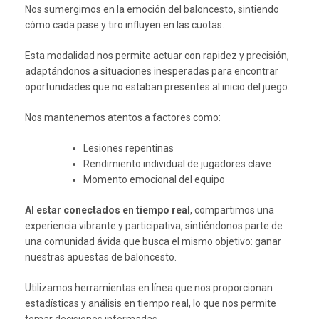
Nos sumergimos en la emoción del baloncesto, sintiendo
cómo cada pase y tiro influyen en las cuotas.
Esta modalidad nos permite actuar con rapidez y precisión,
adaptándonos a situaciones inesperadas para encontrar
oportunidades que no estaban presentes al inicio del juego.
Nos mantenemos atentos a factores como:
Lesiones repentinas
Rendimiento individual de jugadores clave
Momento emocional del equipo
Al estar conectados en tiempo real
, compartimos una
experiencia vibrante y participativa, sintiéndonos parte de
una comunidad ávida que busca el mismo objetivo: ganar
nuestras apuestas de baloncesto.
Utilizamos herramientas en línea que nos proporcionan
estadísticas y análisis en tiempo real, lo que nos permite