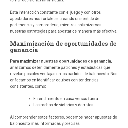
tomar decisiones informadas.
Esta interacción constante con el juego y con otros
apostadores nos fortalece, creando un sentido de
pertenencia y camaradería, mientras optimizamos
nuestras estrategias para apostar de manera más efectiva.
Maximización de oportunidades de
ganancia
Para maximizar nuestras oportunidades de ganancia
,
analizamos detenidamente patrones y estadísticas que
revelan posibles ventajas en los partidos de baloncesto. Nos
enfocamos en identificar equipos con tendencias
consistentes, como:
El rendimiento en casa versus fuera
Las rachas de victorias y derrotas
Al comprender estos factores, podemos hacer apuestas de
baloncesto más informadas y precisas.