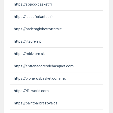
https://sopcc-basket.fr
https://lesdeferlantes.fr
https://harlemglobetrotters.it
https://jitsuren.jp
https://mbkkom.sk
https://entrenadoresdebasquet.com
https://pionerosbasket.com.mx
https://41-world.com
https://paintballbrezova.cz