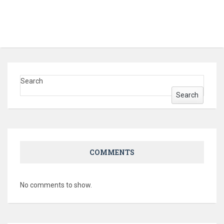
Search
Search
COMMENTS
No comments to show.