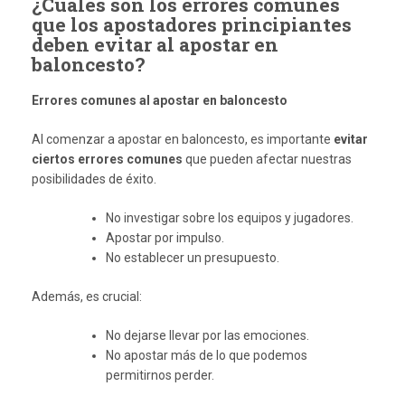
¿Cuáles son los errores comunes
que los apostadores principiantes
deben evitar al apostar en
baloncesto?
Errores comunes al apostar en baloncesto
Al comenzar a apostar en baloncesto, es importante
evitar
ciertos errores comunes
que pueden afectar nuestras
posibilidades de éxito.
No investigar sobre los equipos y jugadores.
Apostar por impulso.
No establecer un presupuesto.
Además, es crucial:
No dejarse llevar por las emociones.
No apostar más de lo que podemos
permitirnos perder.