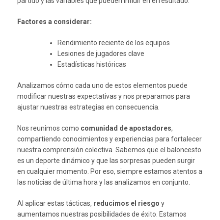
partido y las variables que pueden influir en el resultado.
Factores a considerar:
Rendimiento reciente de los equipos
Lesiones de jugadores clave
Estadísticas históricas
Analizamos cómo cada uno de estos elementos puede
modificar nuestras expectativas y nos preparamos para
ajustar nuestras estrategias en consecuencia.
Nos reunimos como
comunidad de apostadores
,
compartiendo conocimientos y experiencias para fortalecer
nuestra comprensión colectiva. Sabemos que el baloncesto
es un deporte dinámico y que las sorpresas pueden surgir
en cualquier momento. Por eso, siempre estamos atentos a
las noticias de última hora y las analizamos en conjunto.
Al aplicar estas tácticas,
reducimos el riesgo
y
aumentamos nuestras posibilidades de éxito. Estamos