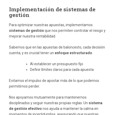
Implementación de sistemas de
gestión
Para optimizar nuestras apuestas, implementamos
sistemas de gestión
que nos permiten controlar el riesgo y
mejorar nuestra rentabilidad.
Sabemos que en las apuestas de baloncesto, cada decisión
cuenta, y es crucial tener un
enfoque estructurado
.
Al establecer un presupuesto fijo
Definir límites claros para cada apuesta
Evitamos el impulso de apostar más de lo que podemos
permitirnos perder.
Nos apoyamos mutuamente para mantenernos
disciplinados y seguir nuestras propias reglas. Un
sistema
de gestión efectivo
nos ayuda a mantener la calma en
momentos de incertidumbre, asegurando que nuestras