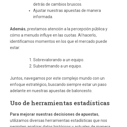
detrás de cambios bruscos.
Ajustar nuestras apuestas de manera
informada.
Además
, prestamos atención a la percepción pública y
cómo a menudo influye en las cuotas. Al hacerlo,
identificamos momentos en los que el mercado puede
estar:
Sobrevalorando a un equipo.
Subestimando a un equipo.
Juntos, navegamos por este complejo mundo con un
enfoque estratégico, buscando siempre estar un paso
adelante en nuestras apuestas de baloncesto.
Uso de herramientas estadísticas
Para mejorar nuestras decisiones de apuestas
,
utilizamos diversas herramientas estadísticas que nos
permiten analizar datos históricos y actuales de manera