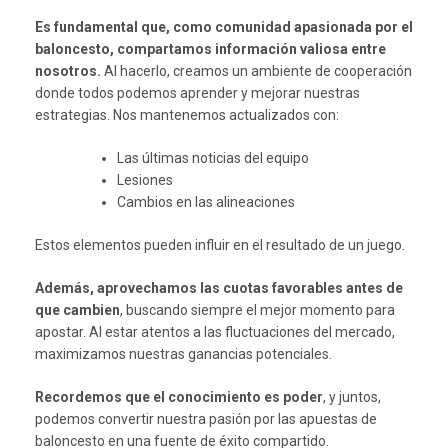
Es fundamental que, como comunidad apasionada por el
baloncesto, compartamos información valiosa entre
nosotros.
Al hacerlo, creamos un ambiente de cooperación
donde todos podemos aprender y mejorar nuestras
estrategias. Nos mantenemos actualizados con:
Las últimas noticias del equipo
Lesiones
Cambios en las alineaciones
Estos elementos pueden influir en el resultado de un juego.
Además, aprovechamos las cuotas favorables antes de
que cambien
, buscando siempre el mejor momento para
apostar. Al estar atentos a las fluctuaciones del mercado,
maximizamos nuestras ganancias potenciales.
Recordemos que el conocimiento es poder
, y juntos,
podemos convertir nuestra pasión por las apuestas de
baloncesto en una fuente de éxito compartido.