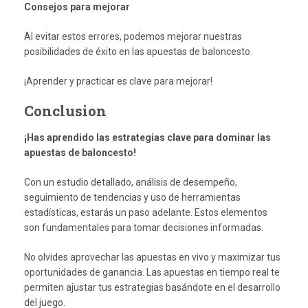
Consejos para mejorar
Al evitar estos errores, podemos mejorar nuestras
posibilidades de éxito en las apuestas de baloncesto.
¡Aprender y practicar es clave para mejorar!
Conclusion
¡Has aprendido las estrategias clave para dominar las
apuestas de baloncesto!
Con un estudio detallado, análisis de desempeño,
seguimiento de tendencias y uso de herramientas
estadísticas, estarás un paso adelante. Estos elementos
son fundamentales para tomar decisiones informadas.
No olvides aprovechar las apuestas en vivo y maximizar tus
oportunidades de ganancia. Las apuestas en tiempo real te
permiten ajustar tus estrategias basándote en el desarrollo
del juego.