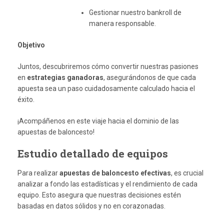
Gestionar nuestro bankroll de
manera responsable.
Objetivo
Juntos, descubriremos cómo convertir nuestras pasiones
en
estrategias ganadoras
, asegurándonos de que cada
apuesta sea un paso cuidadosamente calculado hacia el
éxito.
¡Acompáñenos en este viaje hacia el dominio de las
apuestas de baloncesto!
Estudio detallado de equipos
Para realizar
apuestas de baloncesto efectivas
, es crucial
analizar a fondo las estadísticas y el rendimiento de cada
equipo. Esto asegura que nuestras decisiones estén
basadas en datos sólidos y no en corazonadas.