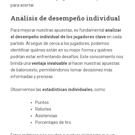
para acertar.
Análisis de desempeño individual
Para mejorar nuestras apuestas, es fundamental
analizar
el desempeño individual de los jugadores clave
en cada
partido. Al seguir de cerca a los jugadores, podemos
identificar quiénes están en su mejor forma y quiénes
podrían estar enfrentando desafíos. Este conocimiento nos
brinda una
ventaja invaluable
al hacer nuestras apuestas
de baloncesto, permitiéndonos tomar decisiones más
informadas y precisas.
Observemos las
estadísticas individuales
, como:
Puntos
Rebotes
Asistencias
Porcentajes de tiro