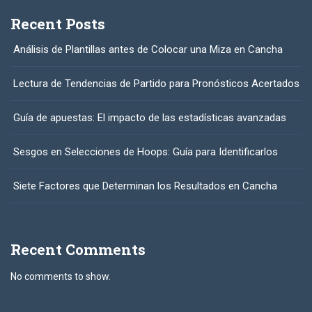
Recent Posts
Análisis de Plantillas antes de Colocar una Miza en Cancha
Lectura de Tendencias de Partido para Pronósticos Acertados
Guía de apuestas: El impacto de las estadísticas avanzadas
Sesgos en Selecciones de Hoops: Guía para Identificarlos
Siete Factores que Determinan los Resultados en Cancha
Recent Comments
No comments to show.