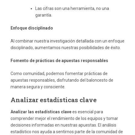
Las cifras son una herramienta, no una
garantía.
Enfoque disciplinado
Al combinar nuestra investigación detallada con un enfoque
disciplinado, aumentamos nuestras posibilidades de éxito.
Fomento de prácticas de apuestas responsables
Como comunidad, podemos fomentar prácticas de
apuestas responsables, disfrutando del baloncesto de
manera segura y consciente.
Analizar estadísticas clave
Analizar las estadísticas clave
es esencial para
comprender mejor el rendimiento de los equipos y tomar
decisiones informadas en nuestras apuestas. El análisis
estadístico nos ayuda a sentirnos parte de la comunidad de