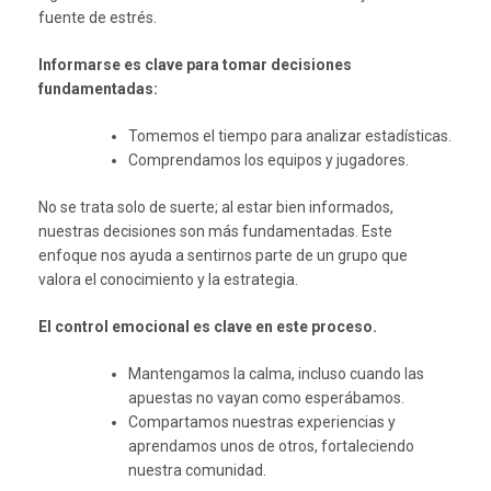
fuente de estrés.
Informarse es clave para tomar decisiones
fundamentadas:
Tomemos el tiempo para analizar estadísticas.
Comprendamos los equipos y jugadores.
No se trata solo de suerte; al estar bien informados,
nuestras decisiones son más fundamentadas. Este
enfoque nos ayuda a sentirnos parte de un grupo que
valora el conocimiento y la estrategia.
El control emocional es clave en este proceso.
Mantengamos la calma, incluso cuando las
apuestas no vayan como esperábamos.
Compartamos nuestras experiencias y
aprendamos unos de otros, fortaleciendo
nuestra comunidad.