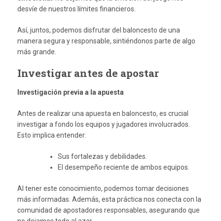
desvíe de nuestros límites financieros.
Así, juntos, podemos disfrutar del baloncesto de una
manera segura y responsable, sintiéndonos parte de algo
más grande.
Investigar antes de apostar
Investigación previa a la apuesta
Antes de realizar una apuesta en baloncesto, es crucial
investigar a fondo los equipos y jugadores involucrados.
Esto implica entender:
Sus fortalezas y debilidades.
El desempeño reciente de ambos equipos.
Al tener este conocimiento, podemos tomar decisiones
más informadas. Además, esta práctica nos conecta con la
comunidad de apostadores responsables, asegurando que