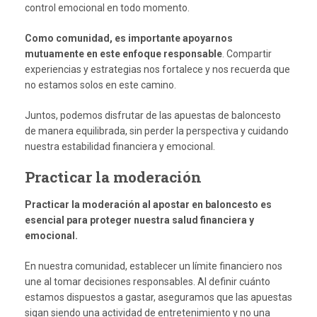
control emocional en todo momento.
Como comunidad, es importante apoyarnos
mutuamente en este enfoque responsable
. Compartir
experiencias y estrategias nos fortalece y nos recuerda que
no estamos solos en este camino.
Juntos, podemos disfrutar de las apuestas de baloncesto
de manera equilibrada, sin perder la perspectiva y cuidando
nuestra estabilidad financiera y emocional.
Practicar la moderación
Practicar la moderación al apostar en baloncesto es
esencial para proteger nuestra salud financiera y
emocional.
En nuestra comunidad, establecer un límite financiero nos
une al tomar decisiones responsables. Al definir cuánto
estamos dispuestos a gastar, aseguramos que las apuestas
sigan siendo una actividad de entretenimiento y no una