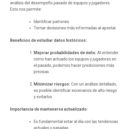
análisis del desempeño pasado de equipos y jugadores.
Esto nos permite:
Identificar patrones.
Tomar decisiones más informadas al apostar.
Beneficios de estudiar datos históricos:
Mejorar probabilidades de éxito:
Al entender
cómo han actuado los equipos y jugadores en
el pasado, podemos hacer predicciones más
precisas.
Minimizar riesgos:
Con un análisis detallado,
es posible identificar escenarios de alto riesgo
y evitarlos.
Importancia de mantenerse actualizado:
Es fundamental estar al día con las tendencias
actuales y pasadas.