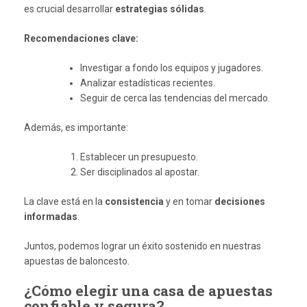
es crucial desarrollar
estrategias sólidas
.
Recomendaciones clave:
Investigar a fondo los equipos y jugadores.
Analizar estadísticas recientes.
Seguir de cerca las tendencias del mercado.
Además, es importante:
Establecer un presupuesto.
Ser disciplinados al apostar.
La clave está en la
consistencia
y en tomar
decisiones
informadas
.
Juntos, podemos lograr un éxito sostenido en nuestras
apuestas de baloncesto.
¿Cómo elegir una casa de apuestas
confiable y segura?