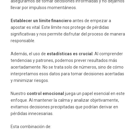
aseguramos de tomar decisiones informadas y no dejarnos
llevar por impulsos momentáneos.
Establecer un límite financiero
antes de empezar a
apostar es vital. Este límite nos protege de pérdidas
significativas y nos permite disfrutar del proceso de manera
responsable.
Además, el uso de
estadísticas es crucial
. Al comprender
tendencias y patrones, podemos prever resultados más
acertadamente. No se trata solo de números, sino de cómo
interpretamos esos datos para tomar decisiones acertadas
y minimizar riesgos.
Nuestro
control emocional
juega un papel esencial en este
enfoque. Al mantener la calma y analizar objetivamente,
evitamos decisiones precipitadas que podrían derivar en
pérdidas innecesarias.
Esta combinación de: