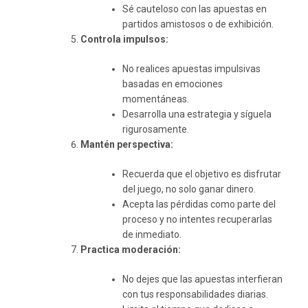
Sé cauteloso con las apuestas en
partidos amistosos o de exhibición.
Controla impulsos:
No realices apuestas impulsivas
basadas en emociones
momentáneas.
Desarrolla una estrategia y síguela
rigurosamente.
Mantén perspectiva:
Recuerda que el objetivo es disfrutar
del juego, no solo ganar dinero.
Acepta las pérdidas como parte del
proceso y no intentes recuperarlas
de inmediato.
Practica moderación:
No dejes que las apuestas interfieran
con tus responsabilidades diarias.