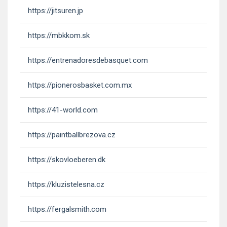
https://jitsuren.jp
https://mbkkom.sk
https://entrenadoresdebasquet.com
https://pionerosbasket.com.mx
https://41-world.com
https://paintballbrezova.cz
https://skovloeberen.dk
https://kluzistelesna.cz
https://fergalsmith.com