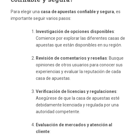
Para elegir una
casa de apuestas confiable y segura
, es
importante seguir varios pasos:
Investigación de opciones disponibles
:
Comience por explorar las diferentes casas de
apuestas que están disponibles en su región.
Revisión de comentarios y reseñas
: Busque
opiniones de otros usuarios para conocer sus
experiencias y evaluar la reputación de cada
casa de apuestas.
Verificación de licencias y regulaciones
:
Asegúrese de que la casa de apuestas esté
debidamente licenciada y regulada por una
autoridad competente.
Evaluación de mercados y atención al
cliente
: